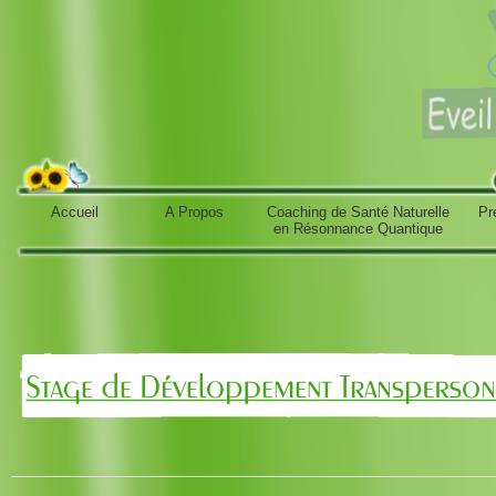
Accueil
A Propos
Coaching de Santé Naturelle
Pr
en Résonnance Quantique